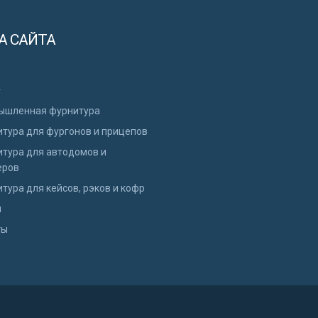
А САЙТА
г
ышленная фурнитура
тура для фургонов и прицепов
тура для автодомов и
еров
тура для кейсов, рэков и кофр
и
ты