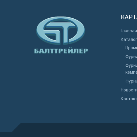
КАРТ
Главная
Катало
Пром
Фурни
Фурни
кемп
Фурни
Новост
Контак