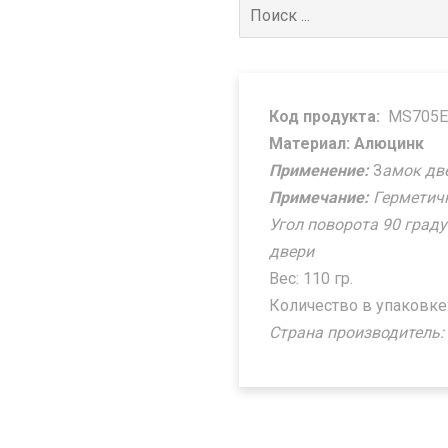
Поиск
для:
Код продукта:
MS705E
Материал: Алюцинк
Применение:
З
амок дв
Примечание:
Герметичн
Угол поворота 90 град
двери
Вес: 110 гр.
Количество в упаковке:
Страна производитель: