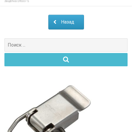
Защелка DK607-5
Назад
Поиск
для: