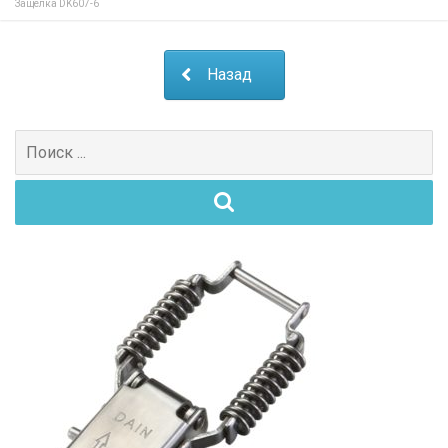
Защелка DK607-6
Назад
Поиск
для: